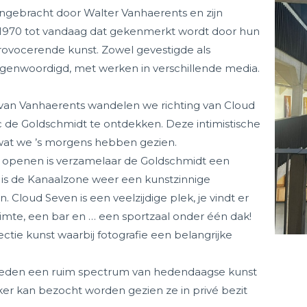
engebracht door Walter Vanhaerents en zijn
n 1970 tot vandaag dat gekenmerkt wordt door hun
rovocerende kunst. Zowel gevestigde als
genwoordigd, met werken in verschillende media.
an Vanhaerents wandelen we richting van Cloud
c de Goldschmidt te ontdekken. Deze intimistische
 wat we ’s morgens hebben gezien.
te openen is verzamelaar de Goldschmidt een
n is de Kanaalzone weer een kunstzinnige
 Cloud Seven is een veelzijdige plek, je vindt er
imte, een bar en … een sportzaal onder één dak!
ctie kunst waarbij fotografie een belangrijke
 leden een ruim spectrum van hedendaagse kunst
er kan bezocht worden gezien ze in privé bezit