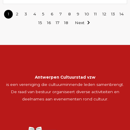
1
2
3
4
5
6
7
8
9
10
11
12
13
14
15
16
17
18
Next
Antwerpen Cultuurstad vzw
is een vereniging die cultuurminnende leden samenbrengt.
De raad van bestuur organiseert diverse activiteiten en
deelnames aan evenementen rond cultuur.