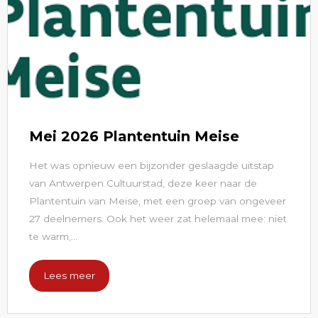
Mei 2026 Plantentuin Meise
Het was opnieuw een bijzonder geslaagde uitstap
van Antwerpen Cultuurstad, deze keer naar de
Plantentuin van Meise, met een groep van ongeveer
27 deelnemers. Ook het weer zat helemaal mee: niet
te warm,...
Lees meer