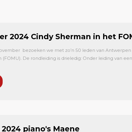
r 2024 Cindy Sherman in het F
 november bezoeken we met zo’n 50 leden van Antwerpen
(FOMU). De rondleiding is drieledig: Onder leiding van ee
 2024 piano's Maene