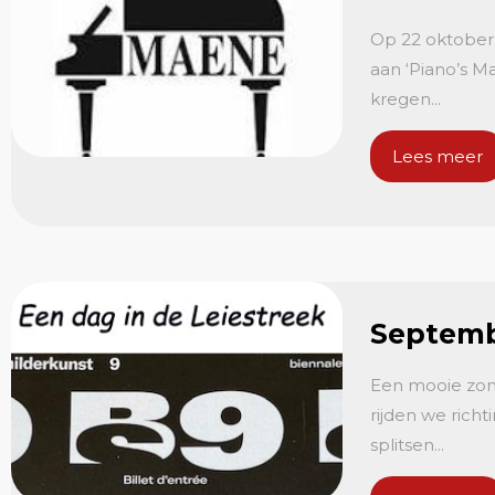
Op 22 oktober 
aan ‘Piano’s M
kregen...
Lees meer
Septemb
Een mooie zon
rijden we rich
splitsen...