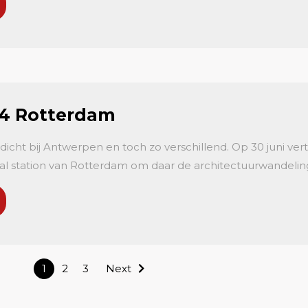
24 Rotterdam
dicht bij Antwerpen en toch zo verschillend. Op 30 juni ve
aal station van Rotterdam om daar de architectuurwandeling 
1
2
3
Next