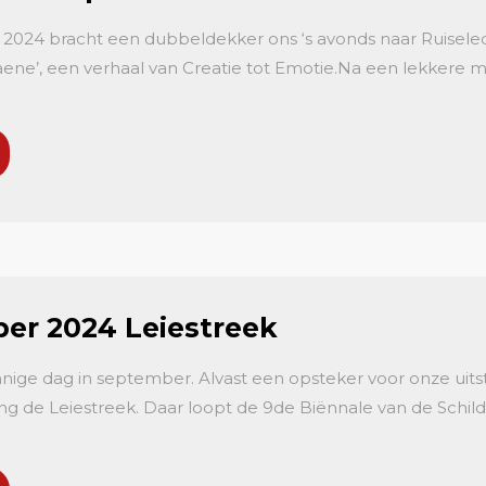
2024 bracht een dubbeldekker ons ‘s avonds naar Ruisele
aene’, een verhaal van Creatie tot Emotie.Na een lekkere m
er 2024 Leiestreek
nige dag in september. Alvast een opsteker voor onze uit
ting de Leiestreek. Daar loopt de 9de Biënnale van de Schi