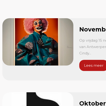
Novembe
Op vrijdag 15
van Antwerpen 
Cindy...
Lees meer
Oktober