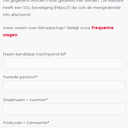
Uw gegevens worden nooit gedeeld met derden. De website
heeft een SSL-beveiliging (https://) die ook de meegedeelde
info afschermt.
Meer weten over lidmaatschap? Bekijk onze
frequente
vragen
.
Naam kandidaat inschrijvend lid*
Tweede persoon*
Straatnaam + nummer*
Postcode + Gemeente*