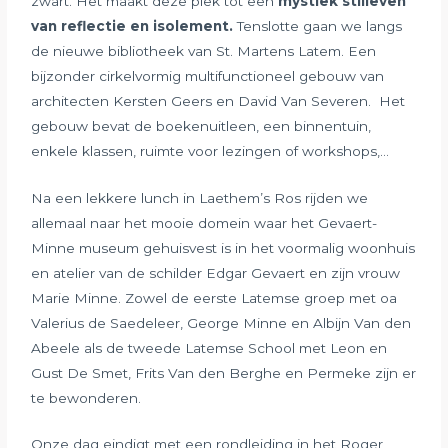
zwart. Het maakt deze plek tot een
mystiek stilleven
van reflectie en isolement
.
Tenslotte gaan we langs
de nieuwe bibliotheek van St. Martens Latem. Een
bijzonder cirkelvormig multifunctioneel gebouw van
architecten Kersten Geers en David Van Severen. Het
gebouw bevat de boekenuitleen, een binnentuin,
enkele klassen, ruimte voor lezingen of workshops,…
Na een lekkere lunch in Laethem’s Ros rijden we
allemaal naar het mooie domein waar het Gevaert-
Minne museum gehuisvest is in het voormalig woonhuis
en atelier van de schilder Edgar Gevaert en zijn vrouw
Marie Minne. Zowel de eerste Latemse groep met oa
Valerius de Saedeleer, George Minne en Albijn Van den
Abeele als de tweede Latemse School met Leon en
Gust De Smet, Frits Van den Berghe en Permeke zijn er
te bewonderen.
Onze dag eindigt met een rondleiding in het Roger