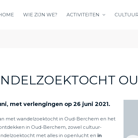
HOME
WIE ZIJN WE?
ACTIVITEITEN
CULTUUR
WANDELZOEKTOCHT O
ni, met verlengingen op 26 juni 2021.
aan met wandelzoektocht in Oud-Berchem en het
te ontdekken in Oud-Berchem, zowel cultuur-
 wandelzoektocht met alles in openlucht en
in