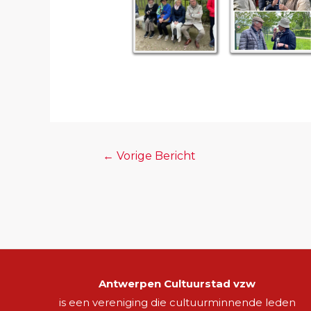
←
Vorige Bericht
Antwerpen Cultuurstad vzw
is een vereniging die cultuurminnende leden