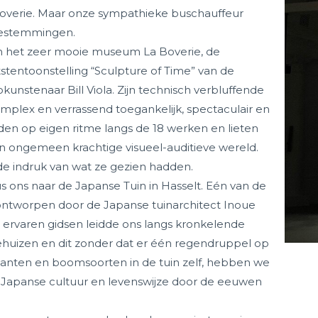
verie. Maar onze sympathieke buschauffeur
bestemmingen.
n het zeer mooie museum La Boverie, de
stentoonstelling “Sculpture of Time” van de
nstenaar Bill Viola. Zijn technisch verbluffende
complex en verrassend toegankelijk, spectaculair en
en op eigen ritme langs de 18 werken en lieten
 ongemeen krachtige visueel-auditieve wereld.
de indruk van wat ze gezien hadden.
 ons naar de Japanse Tuin in Hasselt. Eén van de
n ontworpen door de Japanse tuinarchitect Inoue
ervaren gidsen leidde ons langs kronkelende
heehuizen en dit zonder dat er één regendruppel op
planten en boomsoorten in de tuin zelf, hebben we
 Japanse cultuur en levenswijze door de eeuwen