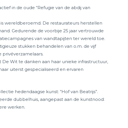
ctief in de oude “Refugie van de abdij van
is wereldberoemd. De restaurateurs herstellen
hand. Gedurende de voorbije 25 jaar vertrouwde
atiecampagnes van wandtapijten ter wereld toe.
igieuze stukken behandelen van o.m. de vijf
e privéverzamelaars.
t De Wit te danken aan haar unieke infrastructuur,
haar uiterst gespecialiseerd en ervaren
llectie hedendaagse kunst: “Hof van Beatrijs”.
reerde dubbelhuis, aangepast aan de kunstnood:
ere werken.