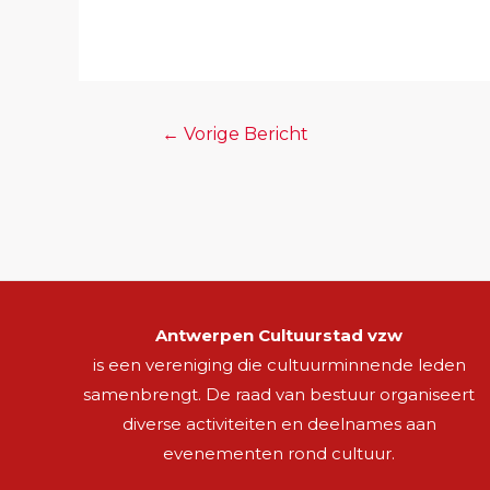
←
Vorige Bericht
Antwerpen Cultuurstad vzw
is een vereniging die cultuurminnende leden
samenbrengt. De raad van bestuur organiseert
diverse activiteiten en deelnames aan
evenementen rond cultuur.