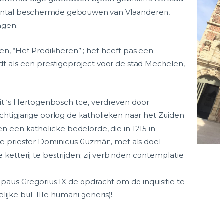
aantal beschermde gebouwen van Vlaanderen,
ngen.
, “Het Predikheren” ; het heeft pas een
dt als een prestigeproject voor de stad Mechelen,
it ‘s Hertogenbosch toe, verdreven door
tachtigjarige oorlog de katholieken naar het Zuiden
een katholieke bedelorde, die in 1215 in
nse priester Dominicus Guzmàn, met als doel
ketterij te bestrijden; zij verbinden contemplatie
 paus Gregorius IX de opdracht om de inquisitie te
lijke bul IIIe humani generis)!