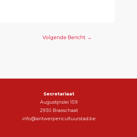
Volgende Bericht
→
Secretariaat
Augustijnslei 159
2930 Brasschaat
info@antwerpencultuurstad.be