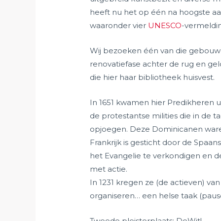
heeft nu het op één na hoogste 
waaronder vier
UNESCO
-vermeldi
Wij bezoeken één van die gebouwen
renovatiefase achter de rug en gel
die hier haar bibliotheek huisvest.
In 1651 kwamen hier Predikheren u
de protestantse milities die in de 
opjoegen. Deze Dominicanen waren 
Frankrijk is gesticht door de Spaa
het Evangelie te verkondigen en de 
met actie.
In 1231 kregen ze (de actieven) van
organiseren… een helse taak (pause
Tweede pleisterplaats: DeWit!