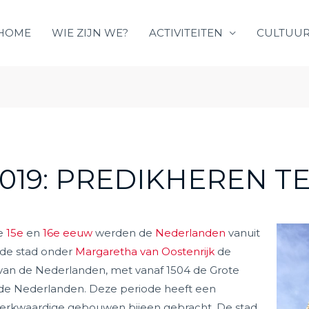
HOME
WIE ZIJN WE?
ACTIVITEITEN
CULTUUR
019: PREDIKHEREN T
de
15e
en
16e eeuw
werden de
Nederlanden
vanuit
 de stad onder
Margaretha van Oostenrijk
de
d van de Nederlanden, met vanaf 1504 de Grote
 de Nederlanden. Deze periode heeft een
 merkwaardige gebouwen bijeen gebracht. De stad