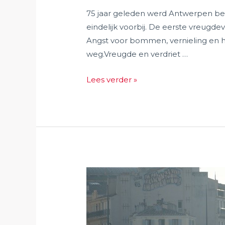
75 jaar geleden werd Antwerpen bevrij
eindelijk voorbij. De eerste vreugd
Angst voor bommen, vernieling en h
weg.Vreugde en verdriet …
Oktober
Lees verder »
2019:
“Vreugde
en
Verdriet”
75
jaar
bevrijding
van
Antwerpen