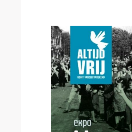
in
het
FOMU