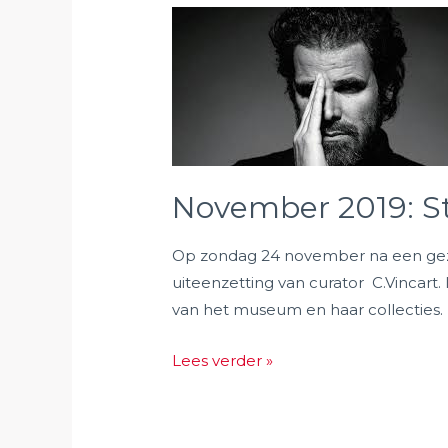
November 2019: S
Op zondag 24 november na een gezam
uiteenzetting van curator C.Vincar
van het museum en haar collecties. 
November
Lees verder »
2019:
Stephan
Vanfleteren