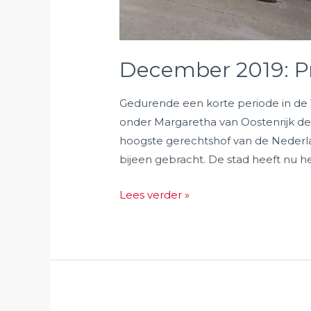
December 2019: P
Gedurende een korte periode in de
onder Margaretha van Oostenrijk de 
hoogste gerechtshof van de Nederl
bijeen gebracht. De stad heeft nu h
December
Lees verder »
2019:
Predikheren
te
Mechelen