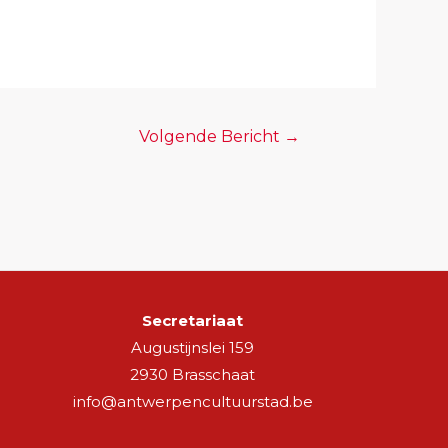
Volgende Bericht
→
Secretariaat
Augustijnslei 159
2930 Brasschaat
info@antwerpencultuurstad.be