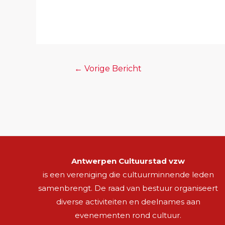
←
Vorige Bericht
Antwerpen Cultuurstad vzw
is een vereniging die cultuurminnende leden
samenbrengt. De raad van bestuur organiseert
diverse activiteiten en deelnames aan
evenementen rond cultuur.