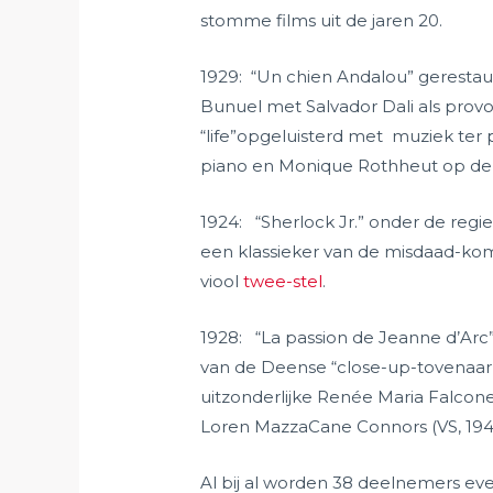
stomme films uit de jaren 20.
1929: “Un chien Andalou” geresta
Bunuel met Salvador Dali als provo
“life”opgeluisterd met muziek ter
piano en Monique Rothheut op de 
1924: “Sherlock Jr.” onder de regie
een klassieker van de misdaad-kom
viool
twee-stel
.
1928: “La passion de Jeanne d’Arc”
van de Deense “close-up-tovenaar”
uitzonderlijke Renée Maria Falconet
Loren MazzaCane Connors (VS, 1949
Al bij al worden 38 deelnemers even