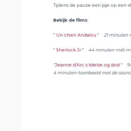
Tijdens de pauze een ijsje op een s
Bekijk de films
:
”
Un chien Andalou
”
21 minuten 
”
Sherlock Jr.
”
44 minuten mét mu
“
Jeanne d’Arc s lidelse og dod
” 9
4 minuten-toonbeeld met de sound