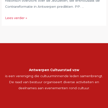
historisch overzicht over de Jezuïeten, die enthousiast de
Contrareformatie in Antwerpen predikten. PP. …
December
Lees verder »
2018:
Barokkerken
te
Antwerpen
Antwerpen Cultuurstad vzw
is een vereniging die cultuurminnende leden samenbrengt.
De raad van bestuur organiseert diverse activiteiten en
deelnames aan evenementen rond cultuur.