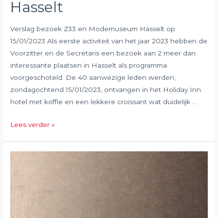
Hasselt
Verslag bezoek Z33 en Modemuseum Hasselt op
15/01/2023 Als eerste activiteit van het jaar 2023 hebben de
Voorzitter en de Secretaris een bezoek aan 2 meer dan
interessante plaatsen in Hasselt als programma
voorgeschoteld. De 40 aanwezige leden werden,
zondagochtend 15/01/2023, ontvangen in het Holiday Inn
hotel met koffie en een lekkere croissant wat duidelijk …
Januari
Lees verder »
2023
Modemuseum
en
Z33
in
Hasselt