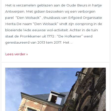
Het is verzamelen geblazen aan de Oude Beurs in hartje
Antwerpen. Met gidsen bezoeken wij een verborgen
parel “Den Wolsack” , thuisbasis van Erfgoed Organisatie
Herita.De naam “Den Wolsack” vindt zijn oorsprong in de
bloeiende 14de eeuwse wol-activiteit. Achter in de tuin
staat de Pronkkamer uit 1772 : “De Hofkamer” werd
gerestaureerd van 2013 tem 2017. Het …
Oktober
Lees verder »
2020:
Standbeeldenwandeling
en
de
hofkamer
van
“Den
Wolsack”