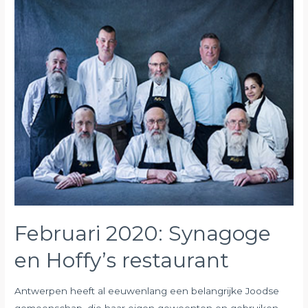
ZNA-
Cadix
en
wijkproject
Cadix
Februari 2020: Synagoge
en Hoffy’s restaurant
Antwerpen heeft al eeuwenlang een belangrijke Joodse