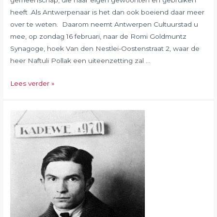
gemeenschap, die haar eigen gewoonten en gebruiken
heeft .Als Antwerpenaar is het dan ook boeiend daar meer
over te weten. Daarom neemt Antwerpen Cultuurstad u
mee, op zondag 16 februari, naar de Romi Goldmuntz
Synagoge, hoek Van den Nestlei-Oostenstraat 2, waar de
heer Naftuli Pollak een uiteenzetting zal …
Februari
Lees verder »
2020:
Synagoge
en
Hoffy’s
restaurant