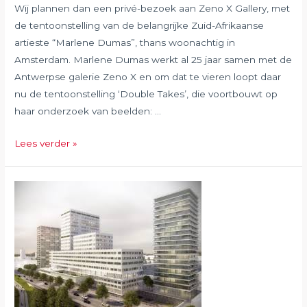
Wij plannen dan een privé-bezoek aan Zeno X Gallery, met
de tentoonstelling van de belangrijke Zuid-Afrikaanse
artieste “Marlene Dumas”, thans woonachtig in
Amsterdam. Marlene Dumas werkt al 25 jaar samen met de
Antwerpse galerie Zeno X en om dat te vieren loopt daar
nu de tentoonstelling ‘Double Takes’, die voortbouwt op
haar onderzoek van beelden: …
September
Lees verder »
2020:
Marlene
Dumas
bij
Zeno
X