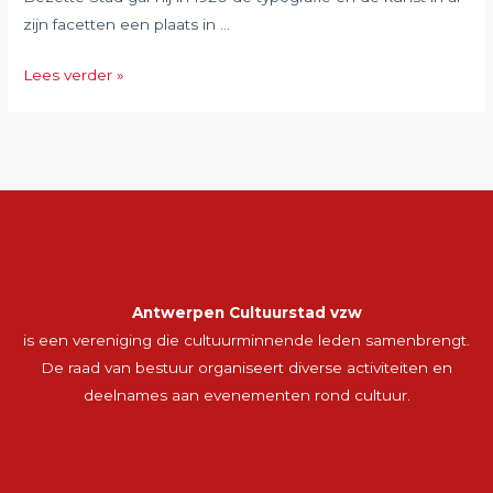
zijn facetten een plaats in …
Januari
Lees verder »
2020:
Paul
van
Ostayen
in
het
Letterenhuis
Antwerpen Cultuurstad vzw
is een vereniging die cultuurminnende leden samenbrengt.
De raad van bestuur organiseert diverse activiteiten en
deelnames aan evenementen rond cultuur.