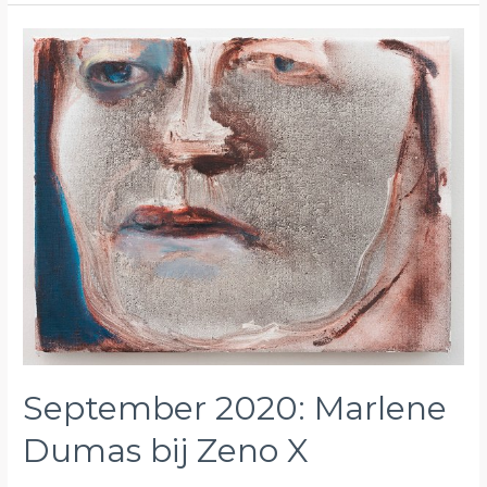
Standbeeldenwandeling
en
de
hofkamer
van
“Den
Wolsack”
September 2020: Marlene
Dumas bij Zeno X