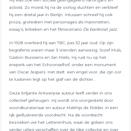
activist. Zo moest hij na de oorlog vluchten en verbleef
hij een drietal jaar in Berlijn. Intussen schreef hij ook
proza, grotesken met personages als marionetten,
essay’s, kritieken en het filmscenario
De bankroet jazz.
In 1928 overleed hij aan TBC, pas 32 jaar oud. Op zijn
begrafenis waren maar 3 vrienden aanwezig: Jozef Muls,
Gaston Burssens en Jan Melis. Hij rust nu op het
ereperk van het Schoonselhof, onder een monument
van Oscar Jespers. Het stelt een engel voor, die zijn oor
te luisteren legt op het graf van de dichter…
Deze briljante Antwerpse auteur leeft verder in ons
collectief geheugen. Hij wordt ons voorgesteld door
woordkunstenaar en auteur Matthijs de Ridder, in een
rijk geïllustreerde voordracht. Na de voordracht
bezoeken we het Letterenhuis, waar de gidsen ons
verder uitleg verschaffen over de rijke collectie en over