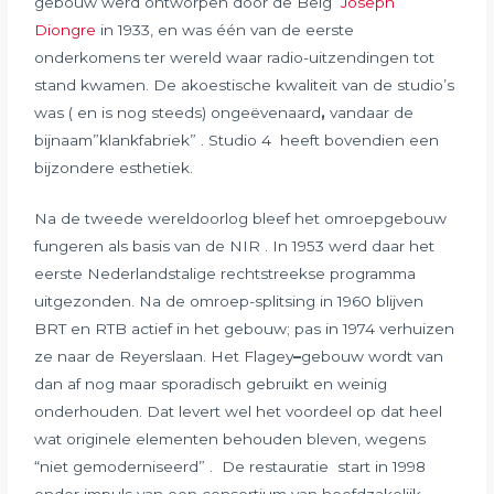
gebouw werd ontworpen door de Belg
Joseph
Diongre
in 1933, en was één van de eerste
onderkomens ter wereld waar radio-uitzendingen tot
stand kwamen. De akoestische kwaliteit van de studio’s
was ( en is nog steeds) ongeëvenaard
,
vandaar de
bijnaam”klankfabriek” . Studio 4 heeft bovendien een
bijzondere esthetiek.
Na de tweede wereldoorlog bleef het omroepgebouw
fungeren als basis van de NIR . In 1953 werd daar het
eerste Nederlandstalige rechtstreekse programma
uitgezonden. Na de omroep-splitsing in 1960 blijven
BRT en RTB actief in het gebouw; pas in 1974 verhuizen
ze naar de Reyerslaan. Het Flagey
–
gebouw wordt van
dan af nog maar sporadisch gebruikt en weinig
onderhouden. Dat levert wel het voordeel op dat heel
wat originele elementen behouden bleven, wegens
“niet gemoderniseerd” . De restauratie start in 1998