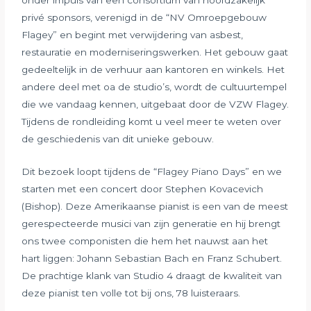
onder impuls van een consortium van hoofdzakelijk
privé sponsors, verenigd in de “NV Omroepgebouw
Flagey” en begint met verwijdering van asbest,
restauratie en moderniseringswerken. Het gebouw gaat
gedeeltelijk in de verhuur aan kantoren en winkels. Het
andere deel met oa de studio’s, wordt de cultuurtempel
die we vandaag kennen, uitgebaat door de VZW Flagey.
Tijdens de rondleiding komt u veel meer te weten over
de geschiedenis van dit unieke gebouw.
Dit bezoek loopt tijdens de “Flagey Piano Days” en we
starten met een concert door Stephen Kovacevich
(Bishop). Deze Amerikaanse pianist is een van de meest
gerespecteerde musici van zijn generatie en hij brengt
ons twee componisten die hem het nauwst aan het
hart liggen: Johann Sebastian Bach en Franz Schubert.
De prachtige klank van Studio 4 draagt de kwaliteit van
deze pianist ten volle tot bij ons, 78 luisteraars.